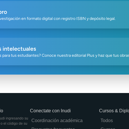
bro
vestigación en formato digital con registro ISBN y depósito legal.
 intelectuales
tas para tus estudiantes? Conoce nuestra editorial Plus y haz que tus obr
do
Conectate con Inudi
Cursos & Dip
Inudi ingresando su
Coordinación académica
Todos
o el código de su